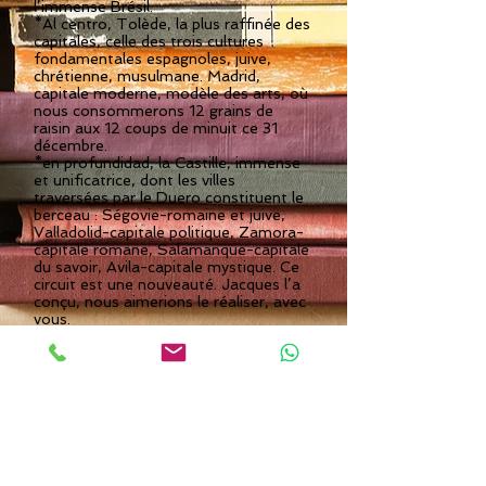
l’immense Brésil.
*Al centro, Tolède, la plus raffinée des
capitales, celle des trois cultures
fondamentales espagnoles, juive,
chrétienne, musulmane. Madrid,
capitale moderne, modèle des arts, où
nous consommerons 12 grains de
raisin aux 12 coups de minuit ce 31
décembre.
*en profundidad, la Castille, immense
et unificatrice, dont les villes
traversées par le Duero constituent le
berceau : Ségovie-romaine et juive,
Valladolid-capitale politique, Zamora-
capitale romane, Salamanque-capitale
du savoir, Avila-capitale mystique. Ce
circuit est une nouveauté. Jacques l’a
conçu, nous aimerions le réaliser, avec
vous.
Rejoignez-nous dans ce voyage
castillan : ICI
Ainsi va l’amour des Sanchez pour
la péninsule ibérique, que je partage
même si je ne suis pas née Sanchez.