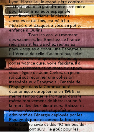
Lyon-Marseille ; le grand-père comme
« chauffeur », la grand-mère cantinière
pour la communauté espagnole
grandissante. Pierre, le père de
Jacques cette fois, est né à La
Mulatière et Jacques a vécu sa petite
enfance à Oullins.
Tous les ans, au moment
des vacances, les Sanchez de France
rejoignaient les Sanchez restés au
pays. Jacques a connu une Espagne si
différente de celle d’aujourd’hui, celle
figée dans le franquisme à l’idéologie
conservatrice dure, voire fasciste. Il a
suivi la reconstruction morale du pays
sous l’égide de Juan Carlos, un jeune
roi qui sut redonner une cohésion
inespérée aux Espagnols ; l’entrée de
l’Espagne dans la Communauté
économique européenne en 1986, en
même temps que le Portugal, dans le
même mouvement de libéralisation à
la mort des deux dictateurs, Salazar et
Franco. Jacques est stupéfait et
admiratif de l’énergie déployée par les
Espagnols pour estomper la fracture
de la Guerre civile et des 40 années de
plomb qui ont suivi : le goût pour les