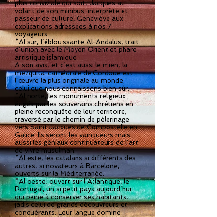
plus conviviale qui soit, Jacques au
volant de son minibus-interprète et
passeur de culture, Geneviève aux
explications adressées à nos 7
voyageurs.
*Al sur, l’éblouissante Al-Andalus, trait
d’union avec le Moyen Orient et phare
artistique islamique.
A son avis, et c’est aussi le mien, la
mezquita-cathédrale de Cordoue est
l’œuvre la plus originale au monde,
celui que nous connaissons bien sûr.
*Al norte, les monuments religieux
érigés par les souverains chrétiens en
pleine reconquête de leur territoire,
traversé par le chemin de pèlerinage
vers Saint Jacques de Compostelle en
Galice. Ils seront les vainqueurs mais
aussi les géniaux continuateurs de l’art
de vivre musulman.
*Al este, les catalans si différents des
autres, si novateurs à Barcelone,
ouverts sur la Méditerranée.
*Al oeste, ouvert sur l’Atlantique, le
Portugal, un si petit pays aujourd’hui
qui peine à conserver ses habitants,
jadis celui de grands découvreurs et
conquérants. Leur langue domine