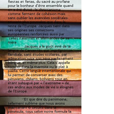
fiestas et ferias, du sacré au profane
pour le bonheur d’être ensemble quand
on a été divisé ; le christianisme
comme ferment de cohésion mais
sans oublier les avancées sociétales
souvent plus poussées que dans le
reste de l’Europe. Jacques tient dans
ses origines ses convictions
européennes renforcées aussi par
celles italiennes et allemandes de sa
mère.
Jacques a le goût inné de la
langue de Cervantès, par imprégnation
familiale, sans études scolaires, par
admiration pour son père parfaitement
bilingue, et même plus. Cela s’appelle
tomber dans la marmite ou le plat à
paëlla. Cette langue internationale qui
lui permet de converser avec des
péruviens, chiliens, boliviens tout en
étant subjugué par « l’exotisme » de
ces andins aux modes de vie si éloignés
de l’Europe.
Et que dire du patrimoine,
tellement sublime que nous avons
maintenant 6 circuits dans la
péninsule, tous selon notre formule la