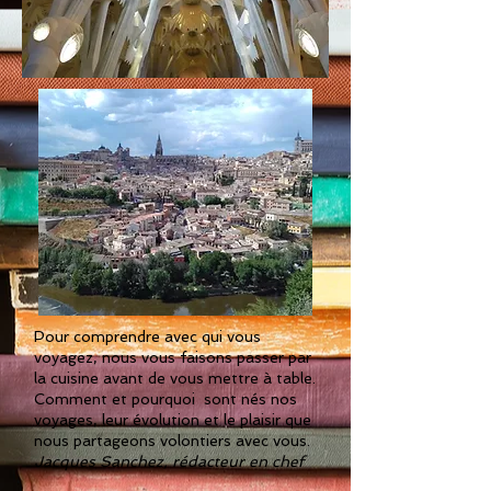
Pour comprendre avec qui vous
voyagez, nous vous faisons passer par
la cuisine avant de vous mettre à table.
Comment et pourquoi sont nés nos
voyages, leur évolution et le plaisir que
nous partageons volontiers avec vous.
Jacques Sanchez, rédacteur en chef