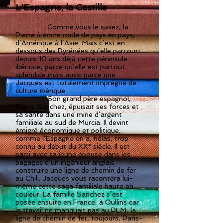
L'Espagne, la Castille
Comme vous le savez, la
Pierre à encre roule de pays en pays,
d’Amérique à l’Asie. Mais c’est en
dessous des Pyrénées qu’elle parcourt
depuis 10 ans déjà cette péninsule
ibérique, parce qu’elle est partout
splendide mais aussi parce que
Jacques est totalement imprégné de
culture ibérique.
Son grand père espagnol,
Pierre Sanchez, épuisait ses forces et
sa santé dans une mine d’argent
familiale au sud de Murcia. Il devint
émigré économique et politique,
comme l’Espagne en a, hélas, trop
connu au début du XX° siècle. Il est
parti avec sa jeune épouse dans les
bagages d’un ingénieur anglais
construire une ligne de chemin de fer
au Chili. Jacques vous racontera lui-
même cette saga familiale haute en
couleur. La famille Sanchez s’est
posée ensuite en France, à Oullins car
le travail ne manquait pas au PLM, la
ligne de chemin de fer, toujours, Paris-