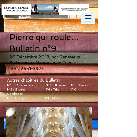
Pierre qui roule…
Bulletin n°9
26 Décembre 2018, par Geneviève
Bibliothèque Nationale de France :
ISSN
2551-3923
Autres chapitres du Bulletin :
N°1 : Ouzbékistan
N°3 : Ukraine
N°5 : Pérou
N°2 : Sibérie
N°4 : Tibet
N° 6
Cambodge
N°7 : Géorgie
N°8 : Chine