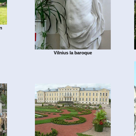
n
Vilnius la baroque