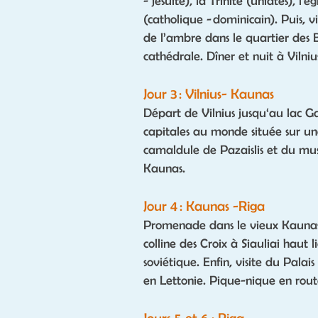
- jésuite), la Trinité (uniates), l'é
(catholique - dominicain). Puis, v
de l’ambre dans le quartier des B
cathédrale. Dîner et nuit à Vilniu
Jour 3 : Vilnius- Kaunas
Départ de Vilnius jusqu‘au lac Ga
capitales au monde située sur un
camaldule de Pazaislis et du musé
Kaunas.
Jour 4 : Kaunas -Riga
Promenade dans le vieux Kaunas 
colline des Croix à Siauliai haut l
soviétique. Enfin, visite du Pala
en Lettonie. Pique-nique en route