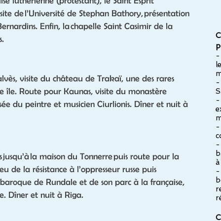
glise luthérienne (protestant), le Saint Esprit
isite de l’Université de Stephan Bathory, présentation
ernardins. Enfin, la chapelle Saint Casimir de la
C
s.
p
-
l
m
lvès, visite du château de Trakaï, une des rares
-
e île. Route pour Kaunas, visite du monastère
S
-
e du peintre et musicien Ciurlionis. Dîner et nuit à
e
m
-
c
-
b
jusqu’à la maison du Tonnerre puis route pour la
à
ieu de la résistance à l’oppresseur russe puis
-
b
is baroque de Rundale et de son parc à la française,
r
. Dîner et nuit à Riga.
r
C