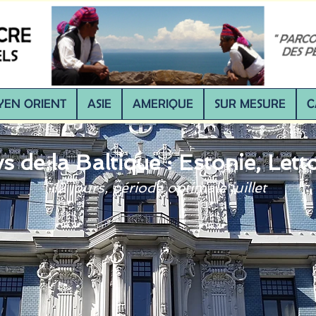
EN ORIENT
ASIE
AMERIQUE
SUR MESURE
C
s de la Baltique : Estonie, Lett
12 jours,
période optimale juillet