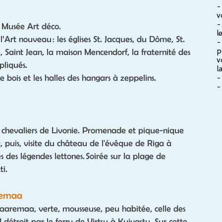
-
v
-
 Musée Art déco.
l
l’Art nouveau : les églises St. Jacques, du Dôme, St.
-
p
 Saint Jean, la maison Mencendorf, la fraternité des
v
pliqués.
l
 bois et les halles des hangars à zeppelins.
-
-
 chevaliers de Livonie. Promenade et pique-nique
, puis, visite du château de l'évêque de Riga à
s des légendes lettones. Soirée sur la plage de
ti.
aremaa
 Saaremaa, verte, mousseuse, peu habitée, celle des
 détroit par le ferry de Virtsu à Kuivastu. Sur cette