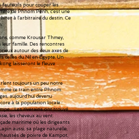
s fauteuils pour couper les
artère de Phnom Penh, c’est une
vrer à l’arbitraire du destin. Ce
n.
ations, comme Krousar Thmey,
 leur famille. Des rencontres
orieux autour des deux axes de
s celles du Nil en Egypte. Un
ong laisseront le fleuve
arlent toujours un peu notre
 comme ce train entre Phnom
es, aujourd’hui devenu
ore à la population locale :
ompe…Les riverains ont trouvé
ie, les cheveux au vent.
çade maritime où les dirigeants
 Lapin aussi, sa plage naturelle,
rehaussés de poivre de Kampot,