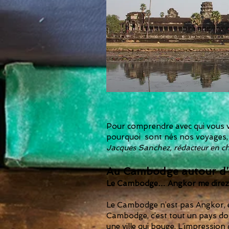
Pour comprendre avec qui vous v
pourquoi sont nés nos voyages, l
Jacques Sanchez, rédacteur en c
Au Cambodge autour d
Le Cambodge… Angkor me direz-
Le Cambodge n’est pas Angkor, e
Cambodge, c’est tout un pays don
une ville qui bouge. L’impressio