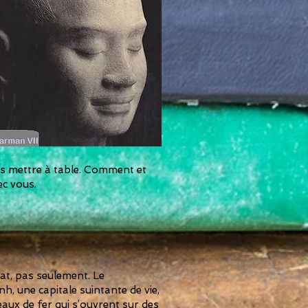
us mettre à table. Comment et
ec vous.
at, pas seulement. Le
, une capitale suintante de vie,
aux de fer qui s’ouvrent sur des