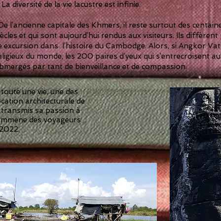
diversité de la vie lacustre est infinie.
 l’ancienne capitale des Khmers, il reste surtout des centain
cles et qui sont aujourd’hui rendus aux visiteurs. Ils diffèrent 
e excursion dans l’histoire du Cambodge. Alors, si Angkor Vat 
eligieux du monde, les 200 paires d’yeux qui s’entrecroisent a
ubmergés par tant de bienveillance et de compassion.
toute une vie, une des
ocation architecturale de
a transmis sa passion à
 emmène des voyageurs
 2022.