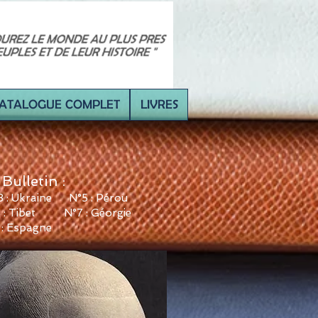
ATALOGUE COMPLET
LIVRES
Bulletin :
 : Ukraine
N°5 : Pérou
 : Tibet
N°7 : Géorgie
 : Espagne