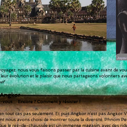
oyagez, nous vous faisons passer par la cuisine avant de vo
eur évolution et le plaisir que nous partageons volontiers av
hef
’Angkor
vous… Encore ? Comment y résister !
n tout cas pas seulement. Et puis Angkor n’est pas Angkor V
t nous avons choisi de montrer toute la diversité. Phnom Penh
n que le rez-de-chaussée est un immense magasin, avec des ride