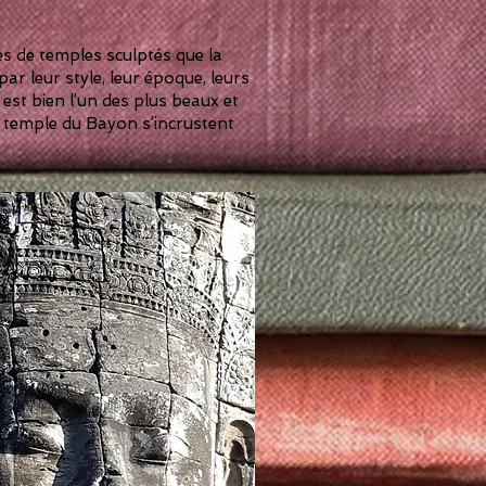
es de temples sculptés que la
par leur style, leur époque, leurs
est bien l’un des plus beaux et
u temple du Bayon s’incrustent