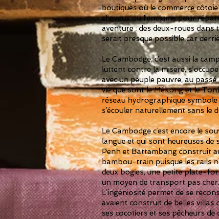
boutiques où le commerce côtoie l
cheveux ou l’enclume pour répare
aventure : des deux-roues dans tou
serait presque possible car derrièr
Le Cambodge, c’est aussi la camp
luttent contre la misère, s’occu
avec un peuple pauvre, au passé 
vie que sont le Mékong et le Tonl
réseau hydrographique symbole de
s’écouler naturellement sans le 
Le Cambodge c’est encore le souv
langue et qui sont heureuses de
Penh et Battambang construit au
bambou-train puisque les rails n’
deux bogies, une petite plate-
un moyen de transport pas cher. A
L’ingéniosité permet de se recon
avaient construit de belles villas 
ses cocotiers et ses pêcheurs de