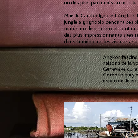
un des plus parfumés au monde. La 
Mais le Cambodge c’est Angkor. De
jungle a grignotés pendant des siè
matériaux, leurs dieux et sont un
des plus impressionnants sites r
dans la mémoire des visiteurs, s
Angkor fascine 
raisons de la v
Geneviève
qui 
Corentin
qui y
espérons le en