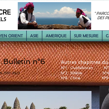
EN ORIENT
ASIE
AMERIQUE
SUR MESURE
C
…Bulletin n°6
Autres chapitres du 
N°1 : Ouzbékistan
N°3
N°2 : Sibérie
N°4
SSN 2551-3923
N°8 : Chine
N°9