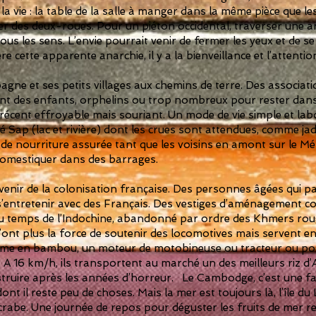
a vie : la table de la salle à manger dans la même pièce que le
r des deux-roues. Pour un piéton occidental, traverser une 
s les sens. L’envie pourrait venir de fermer les yeux et de se li
e cette apparente anarchie, il y a la bienveillance et l’attentio
agne et ses petits villages aux chemins de terre. Des associ
pent des enfants, orphelins ou trop nombreux pour rester dans
récent effroyable mais souriant. Un mode de vie simple et lab
é Sap (lac et rivière) dont les crues sont attendues, comme jadi
 nourriture assurée tant que les voisins en amont sur le Mék
domestiquer dans des barrages.
enir de la colonisation française. Des personnes âgées qui p
 s’entretenir avec des Français. Des vestiges d’aménagement
 temps de l’Indochine, abandonné par ordre des Khmers roug
ont plus la force de soutenir des locomotives mais servent enc
forme en bambou, un moteur de motobineuse ou tracteur ou p
 16 km/h, ils transportent au marché un des meilleurs riz d’As
struire après les années d’horreur. Le Cambodge, c’est une fa
dont il reste peu de choses. Mais la mer est toujours là, l’île du
 crabe. Une journée de repos pour déguster les fruits de mer 